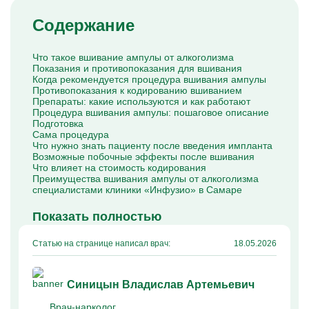
Капельницы Преднизолона
Цераксон капельница
Содержание
Капельница Церебролизин
Капельница Мильгамма
Капельница Цефтриаксон
Что такое вшивание ампулы от алкоголизма
Капельница Ципрофлоксацин
Показания и противопоказания для вшивания
Капельница Рингер
Когда рекомендуется процедура вшивания ампулы
Противопоказания к кодированию вшиванием
Препараты: какие используются и как работают
Процедура вшивания ампулы: пошаговое описание
Подготовка
Сама процедура
Что нужно знать пациенту после введения импланта
Возможные побочные эффекты после вшивания
Что влияет на стоимость кодирования
Преимущества вшивания ампулы от алкоголизма
специалистами клиники «Инфузио» в Самаре
Показать полностью
Статью на странице написал врач:
18.05.2026
Синицын Владислав Артемьевич
Врач-нарколог