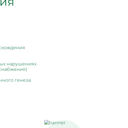
ния
исхождения
тых нарушениях
снабжения)
чного генеза