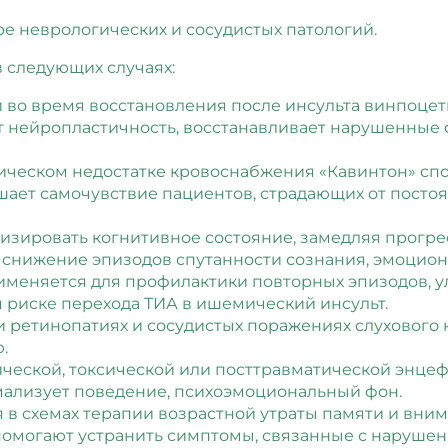
е неврологических и сосудистых патологий.
 следующих случаях:
и во время восстановления после инсульта винпоц
т нейропластичность, восстанавливает нарушенные 
ческом недостатке кровоснабжения «Кавинтон» спо
шает самочувствие пациентов, страдающих от постоя
изировать когнитивное состояние, замедляя прогр
 снижение эпизодов спутанности сознания, эмоцион
именяется для профилактики повторных эпизодов, 
 риске перехода ТИА в ишемический инсульт.
 ретинопатиях и сосудистых поражениях слухового 
.
ческой, токсической или посттравматической энце
мализует поведение, психоэмоциональный фон.
 в схемах терапии возрастной утраты памяти и вним
могают устранить симптомы, связанные с нарушени