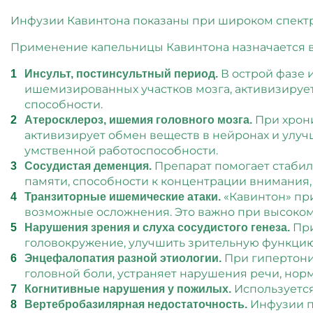
Инфузии Кавинтона показаны при широком спектр
Применение капельницы Кавинтона назначается в
В острой фазе 
Инсульт, постинсультный период.
ишемизированных участков мозга, активизируе
способности.
При хрони
Атеросклероз, ишемия головного мозга.
активизирует обмен веществ в нейронах и улуч
умственной работоспособности.
Препарат помогает стабил
Сосудистая деменция.
памяти, способности к концентрации внимания,
«Кавинтон» пр
Транзиторные ишемические атаки.
возможные осложнения. Это важно при высоком
При
Нарушения зрения и слуха сосудистого генеза.
головокружение, улучшить зрительную функцию
При гипертони
Энцефалопатия разной этиологии.
головной боли, устраняет нарушения речи, нор
Используется
Когнитивные нарушения у пожилых.
Инфузии по
Вертебробазилярная недостаточность.