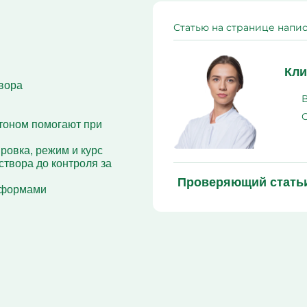
алкоголизма
Вшивание от алкоголиз
Статью на странице напис
Кодирование Алгомина
Колме от алкоголизма
Кодирование Аквилонг
Кодирование Эспераль
Кли
вора
нтоном помогают при
ровка, режим и курс
створа до контроля за
Проверяющий стать
 формами