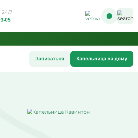
 24/7
93-05
Записаться
Капельница на дому
Комплексные инфузионные
программы
Комплекс Витамин Преимум +
После соревнований
ния
Комплексная программа
 ногтей
«Стройность»
с акне
Комплексная программа до
 кожи
соревнований
шения
Комплексная программа после
COVID-19