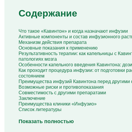
Капельница Берлитион
Капельница Глиатилина
Содержание
Капельницы Винпоцетина
Капельница Гемодез
Капельница с янтарной кислотой
Капельница Кавинтон
Что такое «Кавинтон» и когда назначают инфузии
Капельница с тиоктовой кислотой
Активные компоненты и состав инфузионного раст
Капельницы «Лаеннек»
Механизм действия препарата
Капельница Мексидол
Основные показания к применению
Капельница Глутатион
Результативность терапии: как капельницы с Кави
Капельница Стерофундин
патологиях мозга
изотонический
Особенности капельного введения Кавинтона: дози
Капельницы Преднизолона
Как проходит процедура инфузии: от подготовки ра
Цераксон капельница
состоянием
Капельница Церебролизин
Преимущества инфузий Кавинтона перед другими
Капельница Мильгамма
Возможные риски и противопоказания
Капельница Цефтриаксон
Совместимость с другими препаратами
Капельница Ципрофлоксацин
Заключение
Капельница Рингер
Преимущества клиники «Инфузио»
Список литературы
Показать полностью