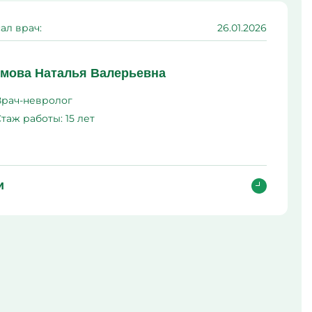
ма
ал врач:
26.01.2026
л
мова Наталья Валерьевна
Врач-невролог
Стаж работы:
15 лет
и