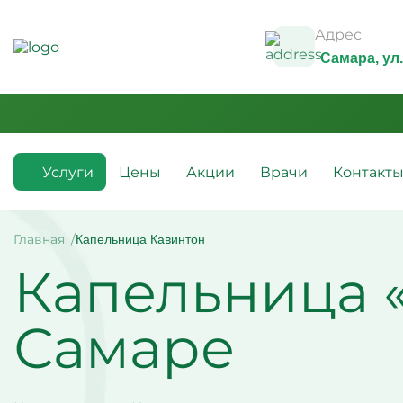
Адрес
Самара
, у
Услуги
Цены
Акции
Врачи
Контакт
Медикаментозные капельницы
Инфузио
(препараты)
Главная
Капельница Кавинтон
Капельн
Капельница 
Капельницы с аскорбиновой
Капельн
кислотой
Капельн
Капельницы с антибиотиками
Капельн
Капельницы с аминокислотами
алкогол
Самаре
Капельницы с витаминами
Капельн
Капельница с магнезией
Витамин
Капельница Ацесоль
усталос
Капельницы Вазапростана
Капельн