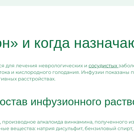
он» и когда назнача
я для лечения неврологических и
сосудистых
забол
ка и кислородного голодания. Инфузии показаны пр
тивных расстройствах.
остав инфузионного раств
производное алкалоида винкамина, полученного из 
ые вещества: натрия дисульфит, бензиловый спирт,