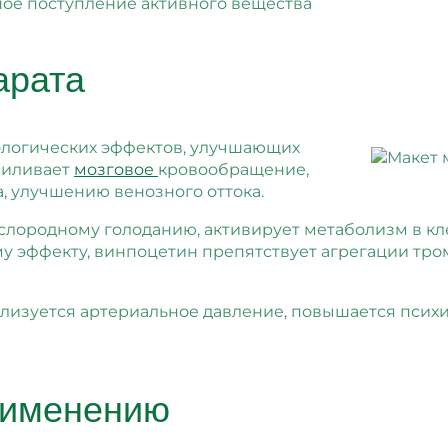
ное поступление активного вещества
арата
логических эффектов, улучшающих
силивает
мозговое
кровообращение,
, улучшению венозного оттока.
слородному голоданию, активирует метаболизм в кле
му эффекту, винпоцетин препятствует агрегации тр
лизуется артериальное давление, повышается психи
рименению