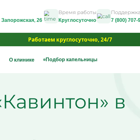
Время работы
Поддержка
л. Запорожская, 26
Круглосуточно
7 (800) 707-
Работаем круглосуточно, 24/7
ы
Подбор капельницы
О клинике
нная терапия
Капельницы красоты
Юридические документы и
лицензии
ицы на дому
Капельница Золушка
«Кавинтон» в
Контакты
ица для печени
Капельницы anti-age
Фотогалерея
ицы для сосудов
Капельницы для похуде
3D Тур
ица при отравлении
Капельница для волос и
Вакансии
ем
Капельница для борьбы 
Акции
ица для сердца
Капельница для сияния
Юридическая информация
ная капельница от
Капельница для умень
ти
отёчности
ица при обезвоживании