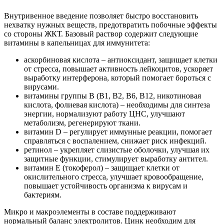
Внутривенное введение позволяет быстро восстановить
нехватку нужных веществ, предотвратить побочные эффекты
со стороны ЖКТ. Базовый раствор содержит следующие
витамины в капельницах для иммунитета:
аскорбиновая кислота – антиоксидант, защищает клетки
от стресса, повышает активность лейкоцитов, ускоряет
выработку интерферона, который помогает бороться с
вирусами.
витамины группы B (B1, B2, B6, B12, никотиновая
кислота, фолиевая кислота) – необходимы для синтеза
энергии, нормализуют работу ЦНС, улучшают
метаболизм, регенерируют ткани.
витамин D – регулирует иммунные реакции, помогает
справляться с воспалением, снижает риск инфекций.
ретинол – укрепляет слизистые оболочки, улучшая их
защитные функции, стимулирует выработку антител.
витамин E (токоферол) – защищает клетки от
окислительного стресса, улучшает кровообращение,
повышает устойчивость организма к вирусам и
бактериям.
Микро и макроэлементы в составе поддерживают
нормальный баланс электролитов. Цинк необходим для