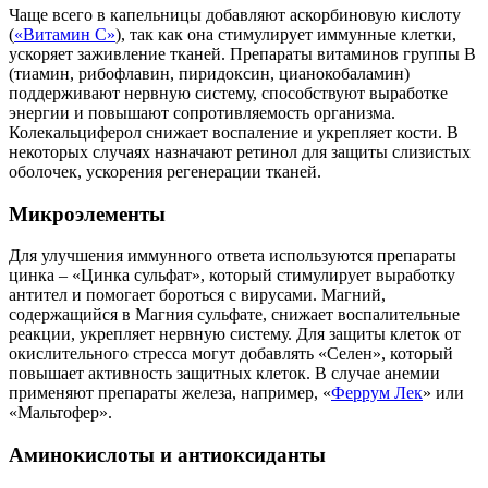
Чаще всего в капельницы добавляют аскорбиновую кислоту
(
«Витамин C»
), так как она стимулирует иммунные клетки,
ускоряет заживление тканей. Препараты витаминов группы B
(тиамин, рибофлавин, пиридоксин, цианокобаламин)
поддерживают нервную систему, способствуют выработке
энергии и повышают сопротивляемость организма.
Колекальциферол снижает воспаление и укрепляет кости. В
некоторых случаях назначают ретинол для защиты слизистых
оболочек, ускорения регенерации тканей.
Микроэлементы
Для улучшения иммунного ответа используются препараты
цинка – «Цинка сульфат», который стимулирует выработку
антител и помогает бороться с вирусами. Магний,
содержащийся в Магния сульфате, снижает воспалительные
реакции, укрепляет нервную систему. Для защиты клеток от
окислительного стресса могут добавлять «Селен», который
повышает активность защитных клеток. В случае анемии
применяют препараты железа, например, «
Феррум Лек
» или
«Мальтофер».
Аминокислоты и антиоксиданты