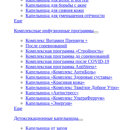
Капельница для борьбы с акне
Капельница для сияния кожи
Капельница для уменьшения отёчности
Еще
Комплексные инфузионные программы
Комплекс Витамин Преимум +
После соревнований
Комплексная программа «Стройность»
Комплексная программа до соревнований
Комплексная программа после COVID-19
Комплексная программа AntiStress+
Капельница «Комплекс АнтиБоль»
Капельница «Комплекс Здоровые суставы»
Капельница «Красивая кожа»
Капельница «Комплекс Тяжёлое Доброе Утро»
Капельница «Антистресс»
Капельница «Комплекс УльтраФеррум»
Капельница «Энергия»
Еще
Детоксикационные капельницы
Капельница от запоя