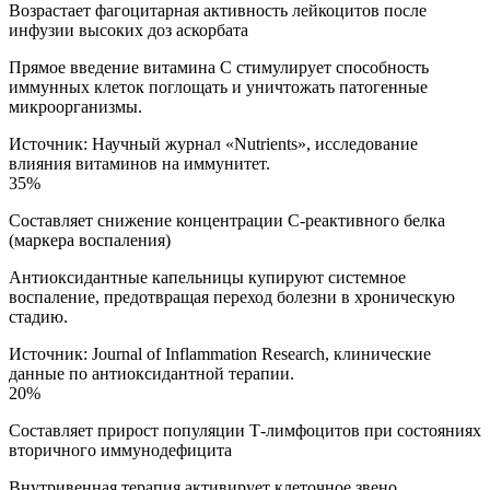
Возрастает фагоцитарная активность лейкоцитов после
инфузии высоких доз аскорбата
Прямое введение витамина С стимулирует способность
иммунных клеток поглощать и уничтожать патогенные
микроорганизмы.
Источник:
Научный журнал «Nutrients», исследование
влияния витаминов на иммунитет.
35%
Составляет снижение концентрации С-реактивного белка
(маркера воспаления)
Антиоксидантные капельницы купируют системное
воспаление, предотвращая переход болезни в хроническую
стадию.
Источник:
Journal of Inflammation Research, клинические
данные по антиоксидантной терапии.
20%
Составляет прирост популяции Т-лимфоцитов при состояниях
вторичного иммунодефицита
Внутривенная терапия активирует клеточное звено