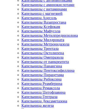
Капельницы с антибиотиками
Капельницы с аминокислотами
Капельницы с витаминами
Капельница с магнезией
Капельница Ацесоль
Капельницы Вазапростана
Капельницы Ксефокам
Капельницы Мафусола
Капельницы Метилпреднизолона
Капельницы Милдроната
Капельницы Метронидазола
Капельницы Трентала
Капельницы Октолипена
Капельницы Омепразола
Капельницы от панкреатита
Капельницы Панангина
Капельницы Пентоксифиллина
Капельницы Пирацетама
Капельницы Рибоксина
Капельница Реамберина
Капельница Ремаксола
Капельница Цитофлавина
Капельница Гептрала
Капельница Дексаметазона
Капельница железа