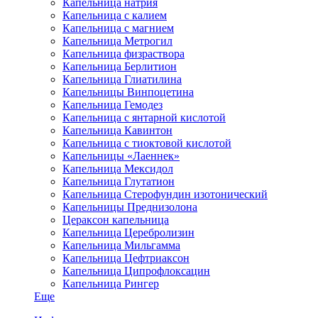
Капельница натрия
Капельница с калием
Капельница с магнием
Капельница Метрогил
Капельница физраствора
Капельница Берлитион
Капельница Глиатилина
Капельницы Винпоцетина
Капельница Гемодез
Капельница с янтарной кислотой
Капельница Кавинтон
Капельница с тиоктовой кислотой
Капельницы «Лаеннек»
Капельница Мексидол
Капельница Глутатион
Капельница Стерофундин изотонический
Капельницы Преднизолона
Цераксон капельница
Капельница Церебролизин
Капельница Мильгамма
Капельница Цефтриаксон
Капельница Ципрофлоксацин
Капельница Рингер
Еще