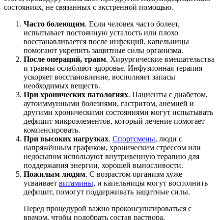
состояниях, не связанных с экстренной помощью.
Часто болеющим
. Если человек часто болеет,
испытывает постоянную усталость или плохо
восстанавливается после инфекций, капельницы
помогают укрепить защитные силы организма.
После операций, травм
. Хирургические вмешательства
и травмы ослабляют здоровье. Инфузионная терапия
ускоряет восстановление, восполняет запасы
необходимых веществ.
При хронических патологиях
. Пациенты с диабетом,
аутоиммунными болезнями, гастритом, анемией и
другими хроническими состояниями могут испытывать
дефицит микроэлементов, который лечение помогает
компенсировать.
При высоких нагрузках
.
Спортсмены
, люди с
напряжённым графиком, хроническим стрессом или
недосыпом используют внутривенную терапию для
поддержания энергии, хорошей выносливости.
Пожилым людям
. С возрастом организм хуже
усваивает
витамины
, и капельницы могут восполнить
дефицит, помогут поддерживать защитные силы.
Перед процедурой важно проконсультироваться с
врачом, чтобы подобрать состав раствора.