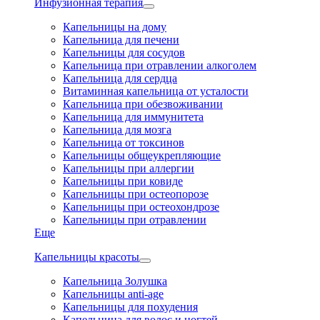
Инфузионная терапия
Капельницы на дому
Капельница для печени
Капельницы для сосудов
Капельница при отравлении алкоголем
Капельница для сердца
Витаминная капельница от усталости
Капельница при обезвоживании
Капельница для иммунитета
Капельница для мозга
Капельница от токсинов
Капельницы общеукрепляющие
Капельницы при аллергии
Капельницы при ковиде
Капельницы при остеопорозе
Капельницы при остеохондрозе
Капельницы при отравлении
Еще
Капельницы красоты
Капельница Золушка
Капельницы anti-age
Капельницы для похудения
Капельница для волос и ногтей