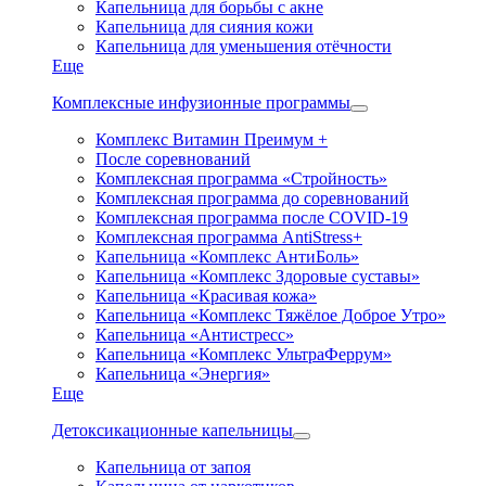
Капельница для борьбы с акне
Капельница для сияния кожи
Капельница для уменьшения отёчности
Еще
Комплексные инфузионные программы
Комплекс Витамин Преимум +
После соревнований
Комплексная программа «Стройность»
Комплексная программа до соревнований
Комплексная программа после COVID-19
Комплексная программа AntiStress+
Капельница «Комплекс АнтиБоль»
Капельница «Комплекс Здоровые суставы»
Капельница «Красивая кожа»
Капельница «Комплекс Тяжёлое Доброе Утро»
Капельница «Антистресс»
Капельница «Комплекс УльтраФеррум»
Капельница «Энергия»
Еще
Детоксикационные капельницы
Капельница от запоя