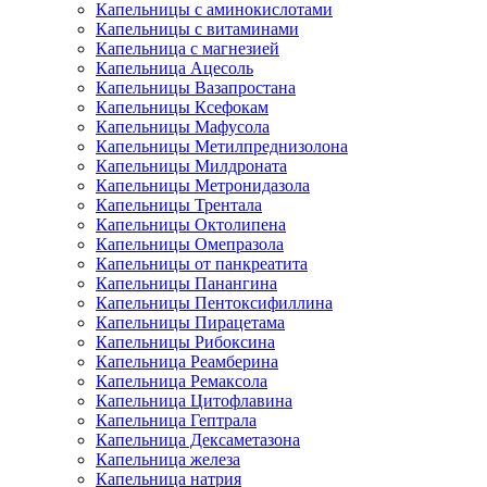
Капельницы с аминокислотами
Капельницы с витаминами
Капельница с магнезией
Капельница Ацесоль
Капельницы Вазапростана
Капельницы Ксефокам
Капельницы Мафусола
Капельницы Метилпреднизолона
Капельницы Милдроната
Капельницы Метронидазола
Капельницы Трентала
Капельницы Октолипена
Капельницы Омепразола
Капельницы от панкреатита
Капельницы Панангина
Капельницы Пентоксифиллина
Капельницы Пирацетама
Капельницы Рибоксина
Капельница Реамберина
Капельница Ремаксола
Капельница Цитофлавина
Капельница Гептрала
Капельница Дексаметазона
Капельница железа
Капельница натрия