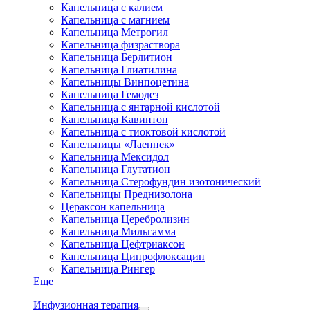
Капельница с калием
Капельница с магнием
Капельница Метрогил
Капельница физраствора
Капельница Берлитион
Капельница Глиатилина
Капельницы Винпоцетина
Капельница Гемодез
Капельница с янтарной кислотой
Капельница Кавинтон
Капельница с тиоктовой кислотой
Капельницы «Лаеннек»
Капельница Мексидол
Капельница Глутатион
Капельница Стерофундин изотонический
Капельницы Преднизолона
Цераксон капельница
Капельница Церебролизин
Капельница Мильгамма
Капельница Цефтриаксон
Капельница Ципрофлоксацин
Капельница Рингер
Еще
Инфузионная терапия