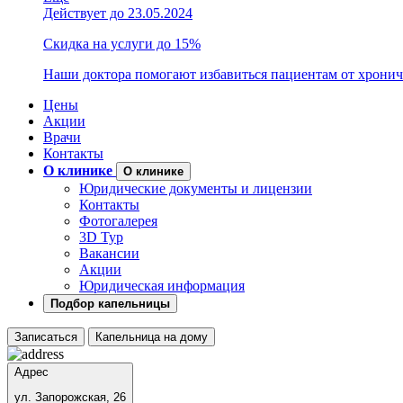
Действует до 23.05.2024
Скидка на услуги до 15%
Наши доктора помогают избавиться пациентам от хронич
Цены
Акции
Врачи
Контакты
О клинике
О клинике
Юридические документы и лицензии
Контакты
Фотогалерея
3D Тур
Вакансии
Акции
Юридическая информация
Подбор капельницы
Записаться
Капельница на дому
Адрес
ул. Запорожская, 26