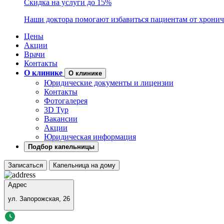
Скидка на услуги до 15%
Наши доктора помогают избавиться пациентам от хронич
Цены
Акции
Врачи
Контакты
О клинике
О клинике
Юридические документы и лицензии
Контакты
Фотогалерея
3D Тур
Вакансии
Акции
Юридическая информация
Подбор капельницы
Записаться
Капельница на дому
Адрес
ул. Запорожская, 26