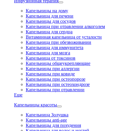
Инфузионная терапия
Капельницы на дому
Капельница для печени
Капельницы для сосудов
Капельница при отравлении алкоголем
Капельница для сердца
Витаминная капельница от усталости
Капельница при обезвоживании
Капельница для иммунитета
Капельница для мозга
Капельница от токсинов
Капельницы общеукрепляющие
Капельницы при аллергии
Капельницы при ковиде
Капельницы при остеопорозе
Капельницы при остеохондрозе
Капельницы при отравлении
Еще
Капельницы красоты
Капельница Золушка
Капельницы anti-age
Капельницы для похудения
Капельница для волос и ногтей