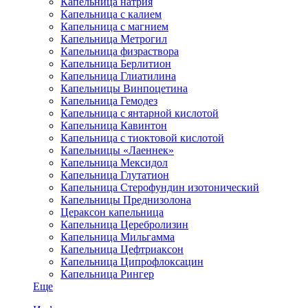
Капельница натрия
Капельница с калием
Капельница с магнием
Капельница Метрогил
Капельница физраствора
Капельница Берлитион
Капельница Глиатилина
Капельницы Винпоцетина
Капельница Гемодез
Капельница с янтарной кислотой
Капельница Кавинтон
Капельница с тиоктовой кислотой
Капельницы «Лаеннек»
Капельница Мексидол
Капельница Глутатион
Капельница Стерофундин изотонический
Капельницы Преднизолона
Цераксон капельница
Капельница Церебролизин
Капельница Мильгамма
Капельница Цефтриаксон
Капельница Ципрофлоксацин
Капельница Рингер
Еще