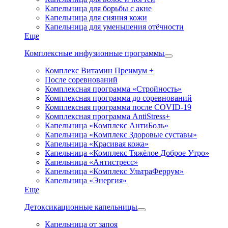
Капельница для борьбы с акне
Капельница для сияния кожи
Капельница для уменьшения отёчности
Еще
Комплексные инфузионные программы
Комплекс Витамин Преимум +
После соревнований
Комплексная программа «Стройность»
Комплексная программа до соревнований
Комплексная программа после COVID-19
Комплексная программа AntiStress+
Капельница «Комплекс АнтиБоль»
Капельница «Комплекс Здоровые суставы»
Капельница «Красивая кожа»
Капельница «Комплекс Тяжёлое Доброе Утро»
Капельница «Антистресс»
Капельница «Комплекс УльтраФеррум»
Капельница «Энергия»
Еще
Детоксикационные капельницы
Капельница от запоя