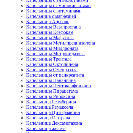
Капельницы с антибиотиками
Капельницы с аминокислотами
Капельницы с витаминами
Капельница с магнезией
Капельница Ацесоль
Капельницы Вазапростана
Капельницы Ксефокам
Капельницы Мафусола
Капельницы Метилпреднизолона
Капельницы Милдроната
Капельницы Метронидазола
Капельницы Трентала
Капельницы Октолипена
Капельницы Омепразола
Капельницы от панкреатита
Капельницы Панангина
Капельницы Пентоксифиллина
Капельницы Пирацетама
Капельницы Рибоксина
Капельница Реамберина
Капельница Ремаксола
Капельница Цитофлавина
Капельница Гептрала
Капельница Дексаметазона
Капельница железа