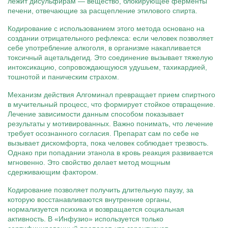
лежит дисульфирам — вещество, блокирующее ферменты
печени, отвечающие за расщепление этилового спирта.
Кодирование с использованием этого метода основано на
создании отрицательного рефлекса: если человек позволяет
себе употребление алкоголя, в организме накапливается
токсичный ацетальдегид. Это соединение вызывает тяжелую
интоксикацию, сопровождающуюся удушьем, тахикардией,
тошнотой и паническим страхом.
Механизм действия Алгоминал превращает прием спиртного
в мучительный процесс, что формирует стойкое отвращение.
Лечение зависимости данным способом показывает
результаты у мотивированных. Важно понимать, что лечение
требует осознанного согласия. Препарат сам по себе не
вызывает дискомфорта, пока человек соблюдает трезвость.
Однако при попадании этанола в кровь реакция развивается
мгновенно. Это свойство делает метод мощным
сдерживающим фактором.
Кодирование позволяет получить длительную паузу, за
которую восстанавливаются внутренние органы,
нормализуется психика и возвращается социальная
активность. В «Инфузио» используется только