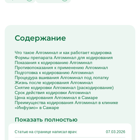
Капельницы Преднизолона
Цераксон капельница
Капельница Церебролизин
Капельница Мильгамма
Капельница Цефтриаксон
Капельница Ципрофлоксацин
Капельница Рингер
Содержание
Что такое Алгоминал и как работает кодировка
Формы препарата Алгоминал для кодирования
Показания к кодированию Алгоминал
Противопоказания к применению Алгоминал
Подготовка к кодированию Алгоминал
Процедура вшивания Алгоминал под лопатку
Жизнь после кодирования Алгоминал
Снятие кодировки Алгоминал (раскодирование)
Срок действия кодировки Алгоминал
Цена кодирования Алгоминал в Самаре
Преимущества кодирования Алгоминал в клинике
«Инфузио» в Самаре
Показать полностью
Статью на странице написал врач:
07.03.2026