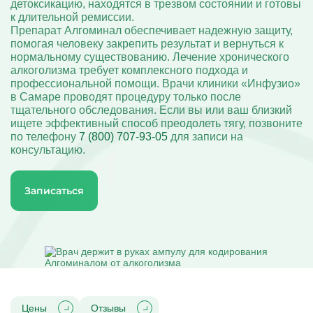
Капельницы при ковиде
детоксикацию, находятся в трезвом состоянии и готовы
Вакансии
Диагностика компьютерной зависимости
Капельницы Омепразола
Капельница «Антистресс»
Кодирование двойной блок
Капельницы при остеопорозе
Записаться
Акции
к длительной ремиссии.
Диагностика созависимости
Капельницы от панкреатита
Капельница «Комплекс УльтраФеррум»
Кодирование вивитрол
Капельницы при остеохондрозе
Юридическая информация
Диагностика психических расстройств
Препарат Алгоминал обеспечивает надежную защиту,
Капельницы Панангина
Капельница «Энергия»
Кодирование торпедо
Капельницы при отравлении
Диагностика расстройств личности
Капельницы Пентоксифиллина
помогая человеку закрепить результат и вернуться к
Кодирование Довженко
Капельницы Пирацетама
Капельница на дому
Кодирование уколом
нормальному существованию. Лечение хронического
Капельницы Рибоксина
Кодирование лазером
алкоголизма требует комплексного подхода и
Капельница Реамберина
Лечение алкоголизма
профессиональной помощи. Врачи клиники «Инфузио»
Капельница Ремаксола
Лечение женского алкоголизма
в Самаре проводят процедуру только после
Капельница Цитофлавина
Лечение мужского алкоголизма
Адрес
Капельница Гептрала
тщательного обследования. Если вы или ваш близкий
Лечение хронического алкоголизма
ул. Запорожская, 26
Капельница Дексаметазона
Вшивание от алкоголизма
ищете эффективный способ преодолеть тягу, позвоните
Капельница железа
Кодирование Алгоминал
по телефону
Время работы
7 (800) 707-93-05
для записи на
Капельница натрия
Колме от алкоголизма
консультацию.
Круглосуточно
Капельница с калием
Кодирование Аквилонг
Капельница с магнием
Кодирование Эспераль
Поддержка 24/7
Капельница Метрогил
7 (800) 707-93-05
Капельница физраствора
Записаться
Капельница Берлитион
Капельница Глиатилина
Капельницы Винпоцетина
Капельница Гемодез
Капельница с янтарной кислотой
Капельница Кавинтон
Капельница с тиоктовой кислотой
Капельницы «Лаеннек»
Капельница Мексидол
Капельница Глутатион
Цены
Отзывы
Капельница Стерофундин изотонический