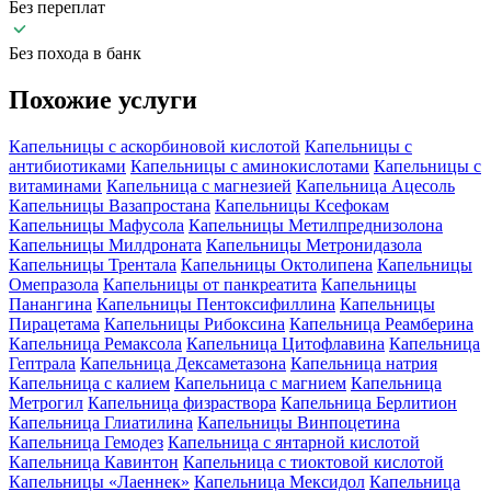
Без переплат
Без похода в банк
Похожие
услуги
Капельницы с аскорбиновой кислотой
Капельницы с
антибиотиками
Капельницы с аминокислотами
Капельницы с
витаминами
Капельница с магнезией
Капельница Ацесоль
Капельницы Вазапростана
Капельницы Ксефокам
Капельницы Мафусола
Капельницы Метилпреднизолона
Капельницы Милдроната
Капельницы Метронидазола
Капельницы Трентала
Капельницы Октолипена
Капельницы
Омепразола
Капельницы от панкреатита
Капельницы
Панангина
Капельницы Пентоксифиллина
Капельницы
Пирацетама
Капельницы Рибоксина
Капельница Реамберина
Капельница Ремаксола
Капельница Цитофлавина
Капельница
Гептрала
Капельница Дексаметазона
Капельница натрия
Капельница с калием
Капельница с магнием
Капельница
Метрогил
Капельница физраствора
Капельница Берлитион
Капельница Глиатилина
Капельницы Винпоцетина
Капельница Гемодез
Капельница с янтарной кислотой
Капельница Кавинтон
Капельница с тиоктовой кислотой
Капельницы «Лаеннек»
Капельница Мексидол
Капельница