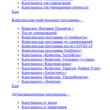
Капельница для сияния кожи
Капельница для уменьшения отёчности
Еще
Комплексные инфузионные программы
Комплекс Витамин Преимум +
После соревнований
Комплексная программа «Стройность»
Комплексная программа до соревнований
Комплексная программа после COVID-19
Комплексная программа AntiStress+
Капельница «Комплекс АнтиБоль»
Капельница «Комплекс Здоровые суставы»
Капельница «Красивая кожа»
Капельница «Комплекс Тяжёлое Доброе Утро»
Капельница «Антистресс»
Капельница «Комплекс УльтраФеррум»
Капельница «Энергия»
Еще
Детоксикационные капельницы
Капельница от запоя
Капельница от наркотиков