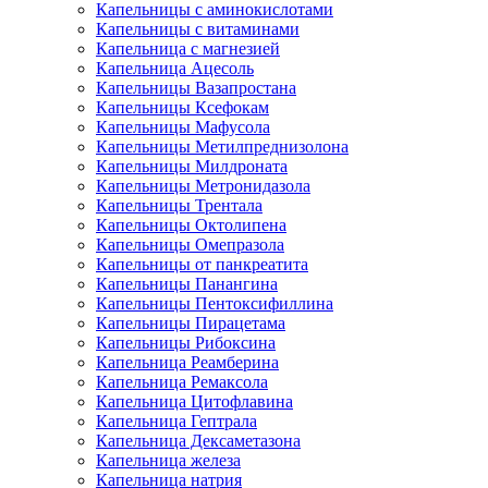
Капельницы с аминокислотами
Капельницы с витаминами
Капельница с магнезией
Капельница Ацесоль
Капельницы Вазапростана
Капельницы Ксефокам
Капельницы Мафусола
Капельницы Метилпреднизолона
Капельницы Милдроната
Капельницы Метронидазола
Капельницы Трентала
Капельницы Октолипена
Капельницы Омепразола
Капельницы от панкреатита
Капельницы Панангина
Капельницы Пентоксифиллина
Капельницы Пирацетама
Капельницы Рибоксина
Капельница Реамберина
Капельница Ремаксола
Капельница Цитофлавина
Капельница Гептрала
Капельница Дексаметазона
Капельница железа
Капельница натрия