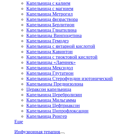
Капельница с калием
Капельница с магнием
Капельница Метрогил
Капельница физраствора
Капельница Берлитион
Капельница Глиатилина
Капельницы Винпоцетина
Капельница Гемодез
Капельница с янтарной кислотой
Капельница Кавинтон
Капельница с тиоктовой кислотой
Капельницы «Лаеннек»
Капельница Мексидол
Капельница Глутатион
Капельница Стерофундин изотонический
Капельницы Преднизолона
Цераксон капельница
Капельница Церебролизин
Капельница Мильгамма
Капельница Цефтриаксон
Капельница Ципрофлоксацин
Капельница Рингер
Еще
Инфузионная терапия