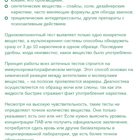
кокаин, его производные;
синтетические вещества – спайсы, соли, дизайнерские
наркотики, часто меняющие формулы для обхода законов;
трициклические антидепрессанты, другие препараты с
психоактивным действием.
Однокомпонентный тест выявляет только одно конкретное
вещество, а мультискрининг-системы способны обнаружить
сразу от 3 до 10 наркотиков в одном образце. Последние
удобны, когда неизвестно, какое вещество было употреблено.
Принцип работы всех аптечных тестов строится на
иммунохроматографическом методе. Этот способ основан на
химической реакции между антителами и молекулами
вещества, – на полоске проявляются маркеры. Диагностика
осуществляется по образцу мочи или слюны, так как эти
жидкости быстрее отражают факт употребления наркотика.
Несмотря на высокую чувствительность, такие тесты не
определяют точное количество вещества. Они только
указывают, есть оно или нет. Если нужно выяснить уровень
концентрации ПАВ или получить официальное заключение,
потребуется сдать кровь или другие биоматериалы в
лицензированной лаборатории, где есть более точное
оборудование.