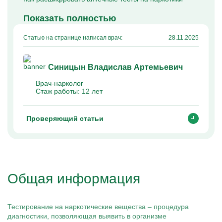
Капельницы Преднизолона
Цераксон капельница
Показать полностью
Капельница Церебролизин
Капельница Мильгамма
Капельница Цефтриаксон
Статью на странице написал врач:
28.11.2025
Капельница Ципрофлоксацин
Капельница Рингер
Синицын Владислав Артемьевич
Врач-нарколог
Стаж работы:
12 лет
Проверяющий статьи
Общая информация
Тестирование на наркотические вещества – процедура
диагностики, позволяющая выявить в организме