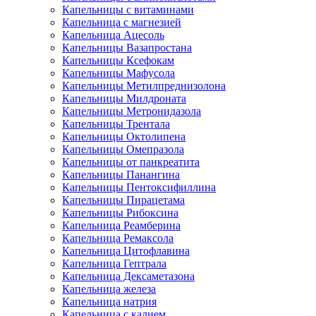
Капельницы с витаминами
Капельница с магнезией
Капельница Ацесоль
Капельницы Вазапростана
Капельницы Ксефокам
Капельницы Мафусола
Капельницы Метилпреднизолона
Капельницы Милдроната
Капельницы Метронидазола
Капельницы Трентала
Капельницы Октолипена
Капельницы Омепразола
Капельницы от панкреатита
Капельницы Панангина
Капельницы Пентоксифиллина
Капельницы Пирацетама
Капельницы Рибоксина
Капельница Реамберина
Капельница Ремаксола
Капельница Цитофлавина
Капельница Гептрала
Капельница Дексаметазона
Капельница железа
Капельница натрия
Капельница с калием