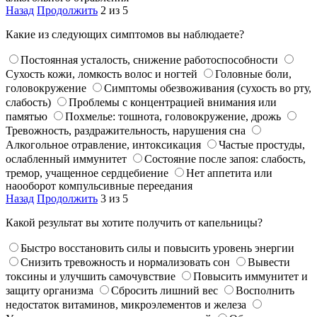
Назад
Продолжить
2 из 5
Какие из следующих симптомов вы наблюдаете?
Постоянная усталость, снижение работоспособности
Сухость кожи, ломкость волос и ногтей
Головные боли,
головокружение
Симптомы обезвоживания (сухость во рту,
слабость)
Проблемы с концентрацией внимания или
памятью
Похмелье: тошнота, головокружение, дрожь
Тревожность, раздражительность, нарушения сна
Алкогольное отравление, интоксикация
Частые простуды,
ослабленный иммунитет
Состояние после запоя: слабость,
тремор, учащенное сердцебиение
Нет аппетита или
наооборот компульсивные переедания
Назад
Продолжить
3 из 5
Какой результат вы хотите получить от капельницы?
Быстро восстановить силы и повысить уровень энергии
Снизить тревожность и нормализовать сон
Вывести
токсины и улучшить самочувствие
Повысить иммунитет и
защиту организма
Сбросить лишний вес
Восполнить
недостаток витаминов, микроэлементов и железа