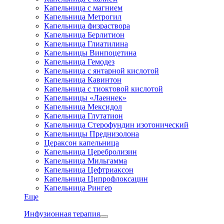
Капельница с магнием
Капельница Метрогил
Капельница физраствора
Капельница Берлитион
Капельница Глиатилина
Капельницы Винпоцетина
Капельница Гемодез
Капельница с янтарной кислотой
Капельница Кавинтон
Капельница с тиоктовой кислотой
Капельницы «Лаеннек»
Капельница Мексидол
Капельница Глутатион
Капельница Стерофундин изотонический
Капельницы Преднизолона
Цераксон капельница
Капельница Церебролизин
Капельница Мильгамма
Капельница Цефтриаксон
Капельница Ципрофлоксацин
Капельница Рингер
Еще
Инфузионная терапия