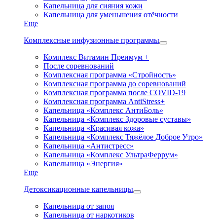
Капельница для сияния кожи
Капельница для уменьшения отёчности
Еще
Комплексные инфузионные программы
Комплекс Витамин Преимум +
После соревнований
Комплексная программа «Стройность»
Комплексная программа до соревнований
Комплексная программа после COVID-19
Комплексная программа AntiStress+
Капельница «Комплекс АнтиБоль»
Капельница «Комплекс Здоровые суставы»
Капельница «Красивая кожа»
Капельница «Комплекс Тяжёлое Доброе Утро»
Капельница «Антистресс»
Капельница «Комплекс УльтраФеррум»
Капельница «Энергия»
Еще
Детоксикационные капельницы
Капельница от запоя
Капельница от наркотиков