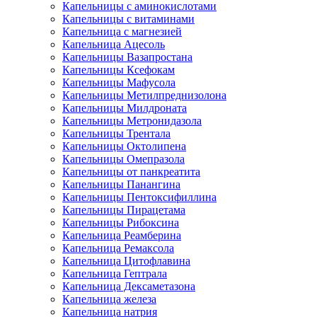
Капельницы с аминокислотами
Капельницы с витаминами
Капельница с магнезией
Капельница Ацесоль
Капельницы Вазапростана
Капельницы Ксефокам
Капельницы Мафусола
Капельницы Метилпреднизолона
Капельницы Милдроната
Капельницы Метронидазола
Капельницы Трентала
Капельницы Октолипена
Капельницы Омепразола
Капельницы от панкреатита
Капельницы Панангина
Капельницы Пентоксифиллина
Капельницы Пирацетама
Капельницы Рибоксина
Капельница Реамберина
Капельница Ремаксола
Капельница Цитофлавина
Капельница Гептрала
Капельница Дексаметазона
Капельница железа
Капельница натрия