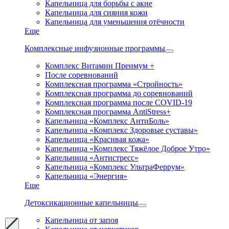
Капельница для борьбы с акне
Капельница для сияния кожи
Капельница для уменьшения отёчности
Еще
Комплексные инфузионные программы
Комплекс Витамин Преимум +
После соревнований
Комплексная программа «Стройность»
Комплексная программа до соревнований
Комплексная программа после COVID-19
Комплексная программа AntiStress+
Капельница «Комплекс АнтиБоль»
Капельница «Комплекс Здоровые суставы»
Капельница «Красивая кожа»
Капельница «Комплекс Тяжёлое Доброе Утро»
Капельница «Антистресс»
Капельница «Комплекс УльтраФеррум»
Капельница «Энергия»
Еще
Детоксикационные капельницы
Капельница от запоя