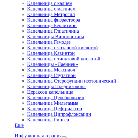
Капельница с калием
Капельница с магнием
Капельница Метрогил
Капельница физраствора
Капельница Берлитион
Капельница Глиатилина
Капельницы Винпоцетина
Капельница Гемодез
Капельница с янтарной кислотой
Капельница Кавинтон
Капельница с тиоктовой кислотой
Капельницы «Лаеннек»
Капельница Мексидол
Капельница Глутатион
Капельница Стерофундин изотонический
Капельницы Преднизолона
Цераксон капельница
Капельница Церебролизин
Капельница Мильгамма
Капельница Цефтриаксон
Капельница Ципрофлоксацин
Капельница Рингер
Еще
Инфузионная терапия