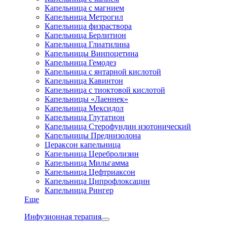
Капельница с магнием
Капельница Метрогил
Капельница физраствора
Капельница Берлитион
Капельница Глиатилина
Капельницы Винпоцетина
Капельница Гемодез
Капельница с янтарной кислотой
Капельница Кавинтон
Капельница с тиоктовой кислотой
Капельницы «Лаеннек»
Капельница Мексидол
Капельница Глутатион
Капельница Стерофундин изотонический
Капельницы Преднизолона
Цераксон капельница
Капельница Церебролизин
Капельница Мильгамма
Капельница Цефтриаксон
Капельница Ципрофлоксацин
Капельница Рингер
Еще
Инфузионная терапия