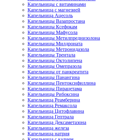
Капельницы с витаминами
Капельница с магнезией
Капельница Ацесоль
Капельницы Вазапростана
Капельницы Ксефокам
Капельницы Мафусола
Капельницы Метилпреднизолона
Капельницы Милдроната
Капельницы Метронидазола
Капельницы Трентала
Капельницы Октолипена
Капельницы Омепразола
Капельницы от панкреатита
Капельницы Панангина
Капельницы Пентоксифиллина
Капельницы Пирацетама
Капельницы Рибоксина
Капельница Реамберина
Капельница Ремаксола
Капельница Цитофлавина
Капельница Гептрала
Капельница Дексаметазона
Капельница железа
Капельница натрия
Капельница с калием