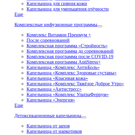
Капельница для сияния кожи
Капельница для уменьшения отёчности
Еще
Комплексные инфузионные программы
Комплекс Витамин Преимум +
После соревнований
Комплексная программа «Стройность»
Комплексная программа до соревнований
Комплексная программа после COVID-19
Комплексная программа AntiStress+
Капельница «Комплекс АнтиБоль»
Капельница «Комплекс Здоровые суставы»
Капельница «Красивая кожа»
Капельница «Комплекс Тяжёлое Доброе Утро»
Капельница «Антистресс»
Капельница «Комплекс УльтраФеррум»
Капельница «Энергия»
Еще
Детоксикационные капельницы
Капельница от запоя
Капельница от наркотиков