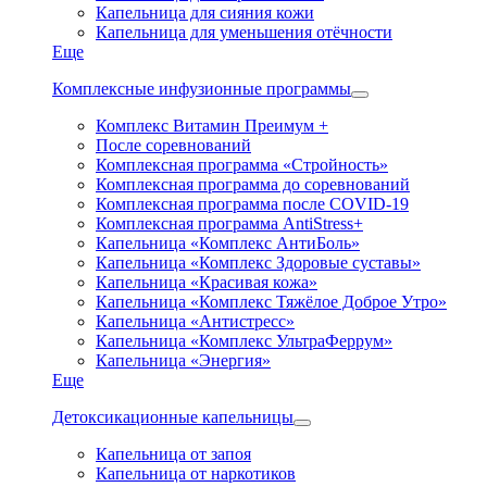
Капельница для сияния кожи
Капельница для уменьшения отёчности
Еще
Комплексные инфузионные программы
Комплекс Витамин Преимум +
После соревнований
Комплексная программа «Стройность»
Комплексная программа до соревнований
Комплексная программа после COVID-19
Комплексная программа AntiStress+
Капельница «Комплекс АнтиБоль»
Капельница «Комплекс Здоровые суставы»
Капельница «Красивая кожа»
Капельница «Комплекс Тяжёлое Доброе Утро»
Капельница «Антистресс»
Капельница «Комплекс УльтраФеррум»
Капельница «Энергия»
Еще
Детоксикационные капельницы
Капельница от запоя
Капельница от наркотиков