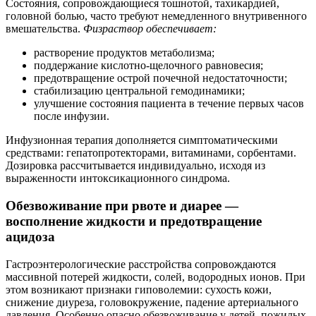
Состояния, сопровождающиеся тошнотой, тахикардией,
головной болью, часто требуют немедленного внутривенного
вмешательства.
Физраствор обеспечивает:
растворение продуктов метаболизма;
поддержание кислотно-щелочного равновесия;
предотвращение острой почечной недостаточности;
стабилизацию центральной гемодинамики;
улучшение состояния пациента в течение первых часов
после инфузии.
Инфузионная терапия дополняется симптоматическими
средствами: гепатопротекторами, витаминами, сорбентами.
Дозировка рассчитывается индивидуально, исходя из
выраженности интоксикационного синдрома.
Обезвоживание при рвоте и диарее —
восполнение жидкости и предотвращение
ацидоза
Гастроэнтерологические расстройства сопровождаются
массивной потерей жидкости, солей, водородных ионов. При
этом возникают признаки гиповолемии: сухость кожи,
снижение диуреза, головокружение, падение артериального
давления. Особенно опасно обезвоживание у детей, пожилых,