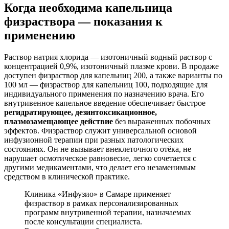
Когда необходима капельница
физраствора — показания к
применению
Раствор натрия хлорида — изотоничный водный раствор с
концентрацией 0,9%, изотоничный плазме крови. В продаже
доступен физраствор для капельниц 200, а также варианты по
100 мл — физраствор для капельниц 100, подходящие для
индивидуального применения по назначению врача. Его
внутривенное капельное введение обеспечивает быстрое
регидратирующее, дезинтоксикационное,
плазмозамещающее действие
без выраженных побочных
эффектов. Физраствор служит универсальной основой
инфузионной терапии при разных патологических
состояниях. Он не вызывает внеклеточного отёка, не
нарушает осмотическое равновесие, легко сочетается с
другими медикаментами, что делает его незаменимым
средством в клинической практике.
Клиника «Инфузио» в Самаре применяет
физраствор в рамках персонализированных
программ внутривенной терапии, назначаемых
после консультации специалиста.