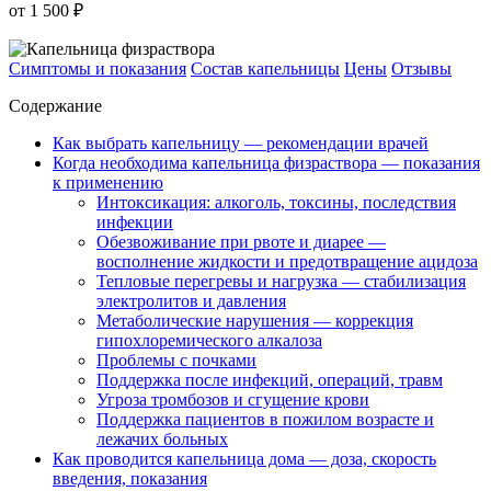
от 1 500 ₽
Симптомы и показания
Состав капельницы
Цены
Отзывы
Содержание
Как выбрать капельницу — рекомендации врачей
Когда необходима капельница физраствора — показания
к применению
Интоксикация: алкоголь, токсины, последствия
инфекции
Обезвоживание при рвоте и диарее —
восполнение жидкости и предотвращение ацидоза
Тепловые перегревы и нагрузка — стабилизация
электролитов и давления
Метаболические нарушения — коррекция
гипохлоремического алкалоза
Проблемы с почками
Поддержка после инфекций, операций, травм
Угроза тромбозов и сгущение крови
Поддержка пациентов в пожилом возрасте и
лежачих больных
Как проводится капельница дома — доза, скорость
введения, показания