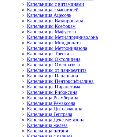
Капельницы с витаминами
Капельница с магнезией
Капельница Ацесоль
Капельницы Вазапростана
Капельницы Ксефокам
Капельницы Мафусола
Капельницы Метилпреднизолона
Капельницы Милдроната
Капельницы Метронидазола
Капельницы Трентала
Капельницы Октолипена
Капельницы Омепразола
Капельницы от панкреатита
Капельницы Панангина
Капельницы Пентоксифиллина
Капельницы Пирацетама
Капельницы Рибоксина
Капельница Реамберина
Капельница Ремаксола
Капельница Цитофлавина
Капельница Гептрала
Капельница Дексаметазона
Капельница железа
Капельница натрия
Капельница с калием