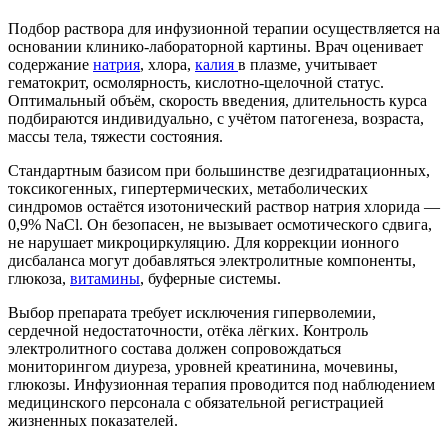
Подбор раствора для инфузионной терапии осуществляется на
основании клинико-лабораторной картины. Врач оценивает
содержание
натрия
, хлора,
калия
в плазме, учитывает
гематокрит, осмолярность, кислотно-щелочной статус.
Оптимальный объём, скорость введения, длительность курса
подбираются индивидуально, с учётом патогенеза, возраста,
массы тела, тяжести состояния.
Стандартным базисом при большинстве дезгидратационных,
токсикогенных, гипертермических, метаболических
синдромов остаётся изотонический раствор натрия хлорида —
0,9% NaCl. Он безопасен, не вызывает осмотического сдвига,
не нарушает микроциркуляцию. Для коррекции ионного
дисбаланса могут добавляться электролитные компоненты,
глюкоза,
витамины
, буферные системы.
Выбор препарата требует исключения гиперволемии,
сердечной недостаточности, отёка лёгких. Контроль
электролитного состава должен сопровождаться
мониторингом диуреза, уровней креатинина, мочевины,
глюкозы. Инфузионная терапия проводится под наблюдением
медицинского персонала с обязательной регистрацией
жизненных показателей.