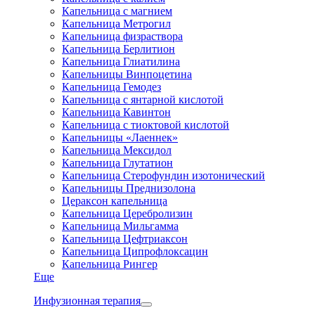
Капельница с магнием
Капельница Метрогил
Капельница физраствора
Капельница Берлитион
Капельница Глиатилина
Капельницы Винпоцетина
Капельница Гемодез
Капельница с янтарной кислотой
Капельница Кавинтон
Капельница с тиоктовой кислотой
Капельницы «Лаеннек»
Капельница Мексидол
Капельница Глутатион
Капельница Стерофундин изотонический
Капельницы Преднизолона
Цераксон капельница
Капельница Церебролизин
Капельница Мильгамма
Капельница Цефтриаксон
Капельница Ципрофлоксацин
Капельница Рингер
Еще
Инфузионная терапия