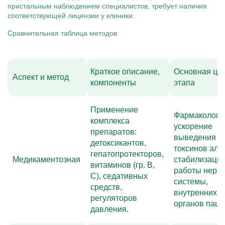
пристальным наблюдением специалистов, требует наличия
соответствующей лицензии у клиники.
Сравнительная таблица методов
Краткое описание,
Основная це
Аспект и метод
компоненты
этапа
Применение
Фармакологи
комплекса
ускорение
препаратов:
выведения
детоксикантов,
токсинов алк
гепатопротекторов,
Медикаментозная
стабилизаци
витаминов (гр. B,
работы нерв
C), седативных
системы,
средств,
внутренних
регуляторов
органов паци
давления.