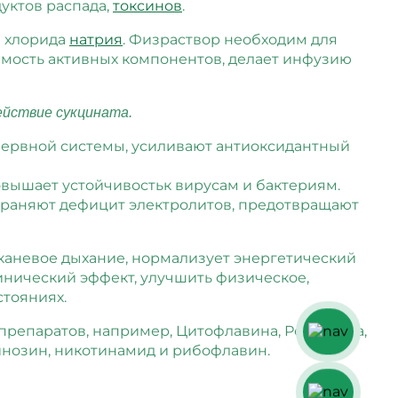
уктов распада,
токсинов
.
е хлорида
натрия
. Физраствор необходим для
емость активных компонентов, делает инфузию
ействие сукцината.
ервной системы, усиливают антиоксидантный
овышает устойчивостьк вирусам и бактериям.
траняют дефицит электролитов, предотвращают
каневое дыхание, нормализует энергетический
инический эффект, улучшить физическое,
стояниях.
 препаратов, например, Цитофлавина, Ремаксола,
 инозин, никотинамид и рибофлавин.