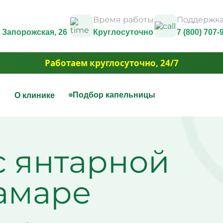
Время работы
Поддержка
л. Запорожская, 26
Круглосуточно
7 (800) 707-
Работаем круглосуточно, 24/7
ы
Подбор капельницы
О клинике
нная терапия
Капельницы красоты
Юридические документы и
лицензии
ицы на дому
Капельница Золушка
с янтарной
Контакты
ица для печени
Капельницы anti-age
Фотогалерея
ицы для сосудов
Капельницы для похуде
3D Тур
ица при отравлении
Капельница для волос и
Вакансии
ем
Капельница для борьбы 
Самаре
Акции
ица для сердца
Капельница для сияния
Юридическая информация
ная капельница от
Капельница для умень
ти
отёчности
ица при обезвоживании