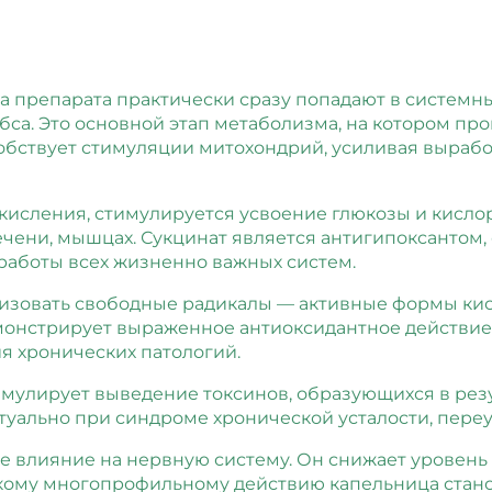
 препарата практически сразу попадают в системны
бса. Это основной этап метаболизма, на котором п
обствует стимуляции митохондрий, усиливая вырабо
исления, стимулируется усвоение глюкозы и кислор
печени, мышцах. Сукцинат является антигипоксантом
аботы всех жизненно важных систем.
лизовать свободные радикалы — активные формы ки
монстрирует выраженное антиоксидантное действие,
я хронических патологий.
мулирует выведение токсинов, образующихся в резу
актуально при синдроме хронической усталости, пере
 влияние на нервную систему. Он снижает уровень 
акому многопрофильному действию капельница стан