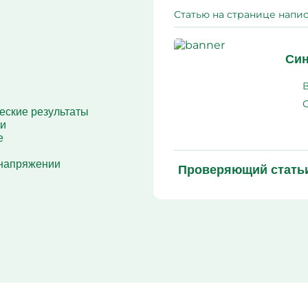
алкоголизма
Статью на странице напис
Вшивание от алкоголиз
Кодирование Алгомина
Колме от алкоголизма
Кодирование Аквилонг
Син
Кодирование Эспераль
еские результаты
ти
е
енапряжении
Проверяющий стать