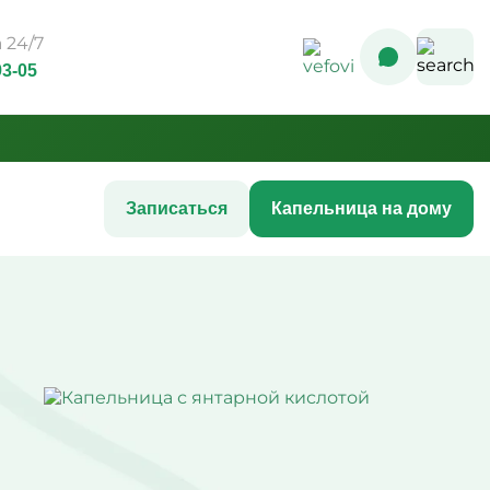
 24/7
93-05
Записаться
Капельница на дому
Комплексные инфузионные
программы
Комплекс Витамин Преимум +
После соревнований
ния
Комплексная программа
 ногтей
«Стройность»
с акне
Комплексная программа до
 кожи
соревнований
шения
Комплексная программа после
COVID-19