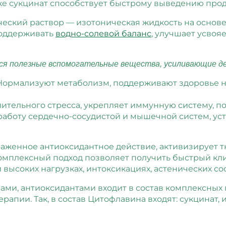
же сукцинат способствует быстрому выведению прод
ческий раствор — изотоническая жидкость на основ
поддерживать
водно-солевой баланс
, улучшает усвоя
ся полезные вспомогательные вещества, усиливающие д
ормализуют метаболизм, поддерживают здоровье н
ительного стресса, укрепляет иммунную систему, п
аботу сердечно-сосудистой и мышечной систем, ус
аженное антиоксидантное действие, активизирует т
омплексный подход позволяет получить быстрый кл
высоких нагрузках, интоксикациях, астенических со
ами, антиоксидантами входит в состав комплексных
апии. Так, в состав Цитофлавина входят: сукцинат,