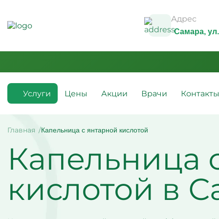
Адрес
Самара
, у
Услуги
Цены
Акции
Врачи
Контакт
Медикаментозные капельницы
Инфузио
(препараты)
Главная
Капельница с янтарной кислотой
Капельн
Капельница 
Капельницы с аскорбиновой
Капельн
кислотой
Капельн
Капельницы с антибиотиками
Капельн
Капельницы с аминокислотами
алкогол
кислотой в 
Капельницы с витаминами
Капельн
Капельница с магнезией
Витамин
Капельница Ацесоль
усталос
Капельницы Вазапростана
Капельн