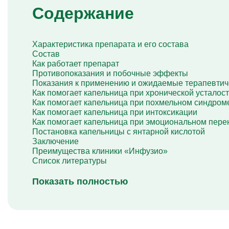
Капельница Берлитион
Содержание
Капельница Глиатилина
Капельницы Винпоцетина
Капельница Гемодез
Капельница с янтарной кислотой
Характеристика препарата и его состава
Капельница Кавинтон
Состав
Капельница с тиоктовой кислотой
Как работает препарат
Капельницы «Лаеннек»
Противопоказания и побочные эффекты
Капельница Мексидол
Показания к применению и ожидаемые терапевтич
Капельница Глутатион
Как помогает капельница при хронической усталос
Капельница Стерофундин
Как помогает капельница при похмельном синдром
изотонический
Как помогает капельница при интоксикации
Капельницы Преднизолона
Как помогает капельница при эмоциональном пер
Цераксон капельница
Постановка капельницы с янтарной кислотой
Капельница Церебролизин
Заключение
Капельница Мильгамма
Преимущества клиники «Инфузио»
Капельница Цефтриаксон
Список литературы
Капельница Ципрофлоксацин
Капельница Рингер
Показать полностью