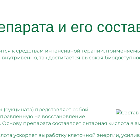
епарата и его соста
ится к средствам интенсивной терапии, применяемы
я внутривенно, так достигается высокая биодоступн
 (сукцината) представляет собой
аправленную на восстановление
 Основу препарата составляет янтарная кислота в а
слота ускоряет выработку клеточной энергии, усили