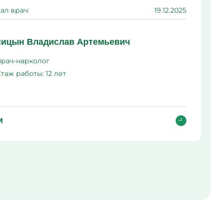
ал врач:
19.12.2025
ма
л
ицын Владислав Артемьевич
Врач-нарколог
Стаж работы:
12 лет
и