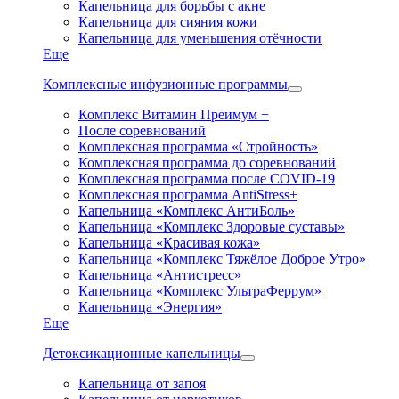
Капельница для борьбы с акне
Капельница для сияния кожи
Капельница для уменьшения отёчности
Еще
Комплексные инфузионные программы
Комплекс Витамин Преимум +
После соревнований
Комплексная программа «Стройность»
Комплексная программа до соревнований
Комплексная программа после COVID-19
Комплексная программа AntiStress+
Капельница «Комплекс АнтиБоль»
Капельница «Комплекс Здоровые суставы»
Капельница «Красивая кожа»
Капельница «Комплекс Тяжёлое Доброе Утро»
Капельница «Антистресс»
Капельница «Комплекс УльтраФеррум»
Капельница «Энергия»
Еще
Детоксикационные капельницы
Капельница от запоя