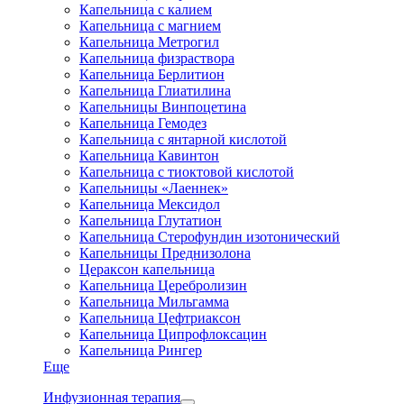
Капельница с калием
Капельница с магнием
Капельница Метрогил
Капельница физраствора
Капельница Берлитион
Капельница Глиатилина
Капельницы Винпоцетина
Капельница Гемодез
Капельница с янтарной кислотой
Капельница Кавинтон
Капельница с тиоктовой кислотой
Капельницы «Лаеннек»
Капельница Мексидол
Капельница Глутатион
Капельница Стерофундин изотонический
Капельницы Преднизолона
Цераксон капельница
Капельница Церебролизин
Капельница Мильгамма
Капельница Цефтриаксон
Капельница Ципрофлоксацин
Капельница Рингер
Еще
Инфузионная терапия