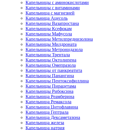
Капельницы с аминокислотами
Капельницы с витаминами
Капельница с магнезией
Капельница Ацесоль
Капельницы Вазапростана
Капельницы Ксефокам
Капельницы Мафусола
Капельницы Метилпреднизолона
Капельницы Милдроната
Капельницы Метронидазола
Капельницы Трентала
Капельницы Октолипена
Капельницы Омепразола
Капельницы от панкреатита
Капельницы Панангина
Капельницы Пентоксифиллина
Капельницы Пирацетама
Капельницы Рибоксина
Капельница Реамберина
Капельница Ремаксола
Капельница Цитофлавина
Капельница Гептрала
Капельница Дексаметазона
Капельница железа
Капельница натрия