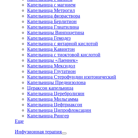
Капельница с магнием
Капельница Метрогил
Капельница физраствора
Капельница Берлитион
Капельница Глиатилина
Капельницы Винпоцетина
Капельница Гемодез
Капельница с янтарной кислотой
Капельница Кавинтон
Капельница с тиоктовой кислотой
Капельницы «Лаеннек»
Капельница Мексидол
Капельница Глутатион
Капельница Стерофундин изотонический
Капельницы Преднизолона
Цераксон капельница
Капельница Церебролизин
Капельница Мильгамма
Капельница Цефтриаксон
Капельница Ципрофлоксацин
Капельница Рингер
Еще
Инфузионная терапия