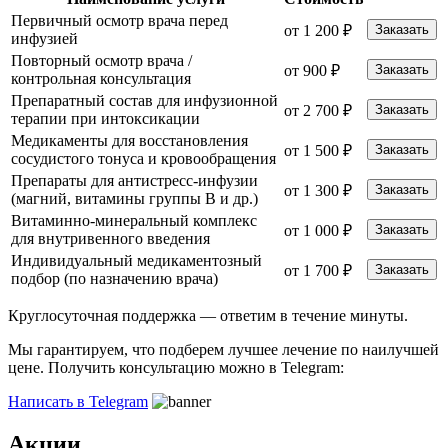
Первичный осмотр врача перед
от 1 200 ₽
Заказать
инфузией
Повторный осмотр врача /
от 900 ₽
Заказать
контрольная консультация
Препаратный состав для инфузионной
от 2 700 ₽
Заказать
терапии при интоксикации
Медикаменты для восстановления
от 1 500 ₽
Заказать
сосудистого тонуса и кровообращения
Препараты для антистресс-инфузии
от 1 300 ₽
Заказать
(магний, витамины группы B и др.)
Витаминно-минеральный комплекс
от 1 000 ₽
Заказать
для внутривенного введения
Индивидуальный медикаментозный
от 1 700 ₽
Заказать
подбор (по назначению врача)
Круглосуточная поддержка —
ответим в течение минуты.
Мы гарантируем, что подберем лучшее лечение по наилучшей
цене. Получить консультацию можно в Telegram:
Написать в Telegram
Акции