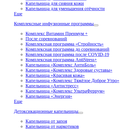
Капельница для сияния кожи
Капельница для уменьшения отёчности
Еще
Комплексные инфузионные программы
Комплекс Витамин Преимум +
После соревнований
Комплексная программа «Стройность»
Комплексная программа до соревнований
Комплексная программа после COVID-19
Комплексная программа AntiStress+
Капельница «Комплекс АнтиБоль»
Капельница «Комплекс Здоровые суставы»
Капельница «Красивая кожа»
Капельница «Комплекс Тяжёлое Доброе Утро»
Капельница «Антистресс»
Капельница «Комплекс УльтраФеррум»
Капельница «Энергия»
Еще
Детоксикационные капельницы
Капельница от запоя
Капельница от наркотиков