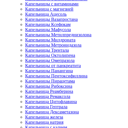
Капельницы с витаминами
Капельница с магнезией
Капельница Ацесоль
Капельницы Вазапростана
Капельницы Ксефокам
Капельницы Мафусола
Капельницы Метилпреднизолона
Капельницы Милдроната
Капельницы Метронидазола
Капельницы Трентала
Капельницы Октолипена
Капельницы Омепразола
Капельницы от панкреатита
Капельницы Панангина
Капельницы Пентоксифиллина
Капельницы Пирацетама
Капельницы Рибоксина
Капельница Реамберина
Капельница Ремаксола
Капельница Цитофлавина
Капельница Гептрала
Капельница Дексаметазона
Капельница железа
Капельница натрия
Капельница с калием