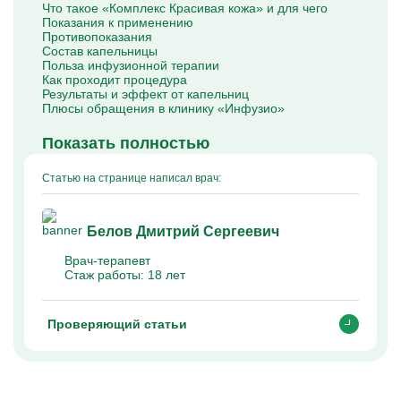
Что такое «Комплекс Красивая кожа» и для чего
Капельницы Преднизолона
Показания к применению
Цераксон капельница
Противопоказания
Капельница Церебролизин
Состав капельницы
Капельница Мильгамма
Польза инфузионной терапии
Капельница Цефтриаксон
Как проходит процедура
Капельница Ципрофлоксацин
Результаты и эффект от капельниц
Капельница Рингер
Плюсы обращения в клинику «Инфузио»
Показать полностью
Статью на странице написал врач:
Белов Дмитрий Сергеевич
Врач-терапевт
Стаж работы:
18 лет
Проверяющий статьи