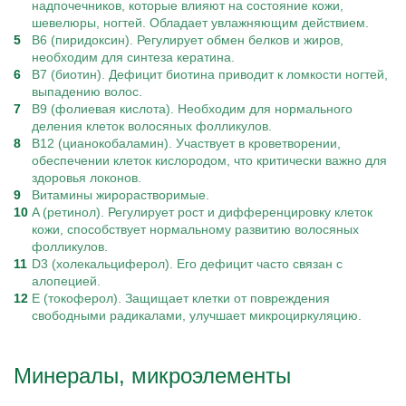
надпочечников, которые влияют на состояние кожи,
шевелюры, ногтей. Обладает увлажняющим действием.
B6 (пиридоксин). Регулирует обмен белков и жиров,
необходим для синтеза кератина.
B7 (биотин). Дефицит биотина приводит к ломкости ногтей,
выпадению волос.
B9 (фолиевая кислота). Необходим для нормального
деления клеток волосяных фолликулов.
B12 (цианокобаламин). Участвует в кроветворении,
обеспечении клеток кислородом, что критически важно для
здоровья локонов.
Витамины жирорастворимые.
A (ретинол). Регулирует рост и дифференцировку клеток
кожи, способствует нормальному развитию волосяных
фолликулов.
D3 (холекальциферол). Его дефицит часто связан с
алопецией.
E (токоферол). Защищает клетки от повреждения
свободными радикалами, улучшает микроциркуляцию.
Минералы, микроэлементы