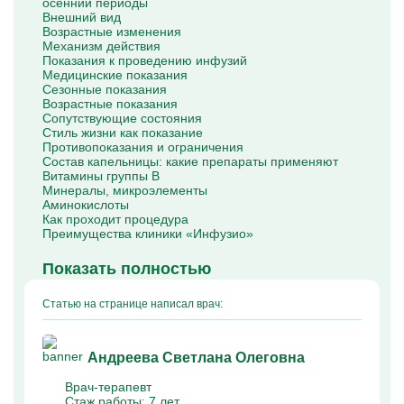
осенний периоды
Капельницы Преднизолона
Внешний вид
Цераксон капельница
Возрастные изменения
Капельница Церебролизин
Механизм действия
Капельница Мильгамма
Показания к проведению инфузий
Капельница Цефтриаксон
Медицинские показания
Капельница Ципрофлоксацин
Сезонные показания
Капельница Рингер
Возрастные показания
Сопутствующие состояния
Стиль жизни как показание
Противопоказания и ограничения
Состав капельницы: какие препараты применяют
Витамины группы B
Минералы, микроэлементы
Аминокислоты
Как проходит процедура
Преимущества клиники «Инфузио»
Показать полностью
Статью на странице написал врач:
Андреева Светлана Олеговна
Врач-терапевт
Стаж работы:
7 лет