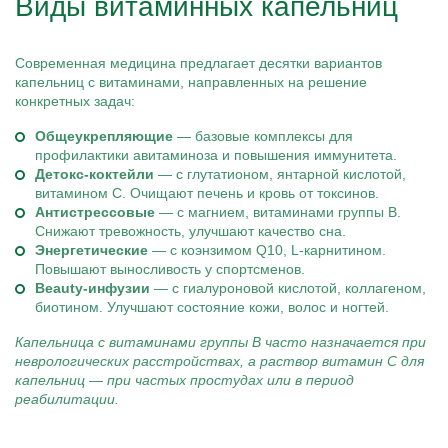
Виды витаминных капельниц
Современная медицина предлагает десятки вариантов
капельниц с витаминами, направленных на решение
конкретных задач:
Общеукрепляющие
— базовые комплексы для
профилактики авитаминоза и повышения иммунитета.
Детокс-коктейли
— с глутатионом, янтарной кислотой,
витамином С. Очищают печень и кровь от токсинов.
Антистрессовые
— с магнием, витаминами группы В.
Снижают тревожность, улучшают качество сна.
Энергетические
— с коэнзимом Q10, L-карнитином.
Повышают выносливость у спортсменов.
Beauty-инфузии
— с гиалуроновой кислотой, коллагеном,
биотином. Улучшают состояние кожи, волос и ногтей.
Капельница с витаминами группы В часто назначается при
неврологических расстройствах, а раствор витамин С для
капельниц — при частых простудах или в период
реабилитации.