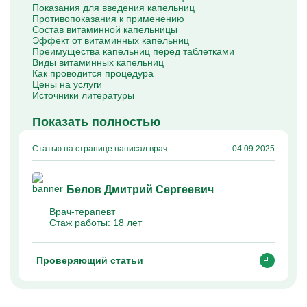
Капельницы Преднизолона
Показания для введения капельниц
Цераксон капельница
Противопоказания к применению
Капельница Церебролизин
Состав витаминной капельницы
Капельница Мильгамма
Эффект от витаминных капельниц
Капельница Цефтриаксон
Преимущества капельниц перед таблетками
Капельница Ципрофлоксацин
Виды витаминных капельниц
Капельница Рингер
Как проводится процедура
Цены на услуги
Источники литературы
Показать полностью
Статью на странице написал врач:
04.09.2025
Белов Дмитрий Сергеевич
Врач-терапевт
Стаж работы:
18 лет
Проверяющий статьи