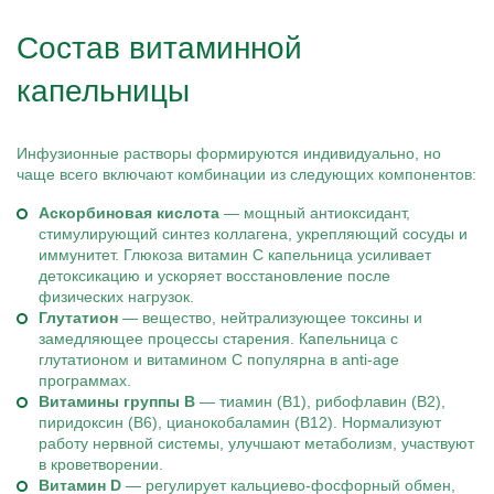
Состав витаминной
капельницы
Инфузионные растворы формируются индивидуально, но
чаще всего включают комбинации из следующих компонентов:
Аскорбиновая кислота
— мощный антиоксидант,
стимулирующий синтез коллагена, укрепляющий сосуды и
иммунитет. Глюкоза витамин С капельница усиливает
детоксикацию и ускоряет восстановление после
физических нагрузок.
Глутатион
— вещество, нейтрализующее токсины и
замедляющее процессы старения. Капельница с
глутатионом и витамином С популярна в anti-age
программах.
Витамины группы В
— тиамин (В1), рибофлавин (В2),
пиридоксин (В6), цианокобаламин (В12). Нормализуют
работу нервной системы, улучшают метаболизм, участвуют
в кроветворении.
Витамин D
— регулирует кальциево-фосфорный обмен,