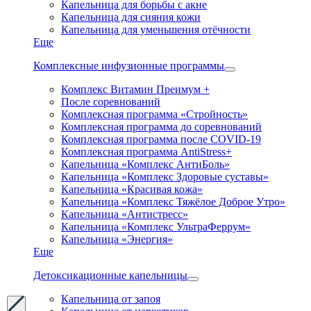
Капельница для борьбы с акне
Капельница для сияния кожи
Капельница для уменьшения отёчности
Еще
Комплексные инфузионные программы
Комплекс Витамин Преимум +
После соревнований
Комплексная программа «Стройность»
Комплексная программа до соревнований
Комплексная программа после COVID-19
Комплексная программа AntiStress+
Капельница «Комплекс АнтиБоль»
Капельница «Комплекс Здоровые суставы»
Капельница «Красивая кожа»
Капельница «Комплекс Тяжёлое Доброе Утро»
Капельница «Антистресс»
Капельница «Комплекс УльтраФеррум»
Капельница «Энергия»
Еще
Детоксикационные капельницы
Капельница от запоя