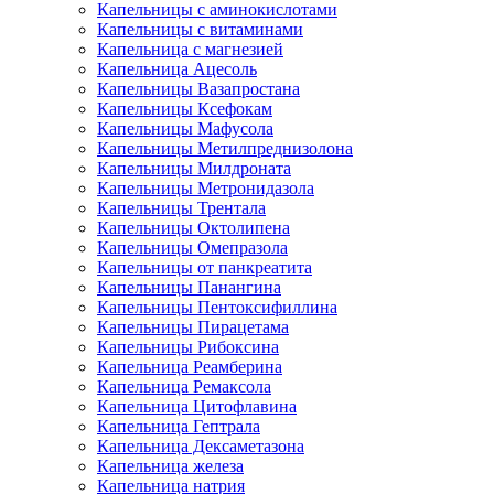
Капельницы с аминокислотами
Капельницы с витаминами
Капельница с магнезией
Капельница Ацесоль
Капельницы Вазапростана
Капельницы Ксефокам
Капельницы Мафусола
Капельницы Метилпреднизолона
Капельницы Милдроната
Капельницы Метронидазола
Капельницы Трентала
Капельницы Октолипена
Капельницы Омепразола
Капельницы от панкреатита
Капельницы Панангина
Капельницы Пентоксифиллина
Капельницы Пирацетама
Капельницы Рибоксина
Капельница Реамберина
Капельница Ремаксола
Капельница Цитофлавина
Капельница Гептрала
Капельница Дексаметазона
Капельница железа
Капельница натрия