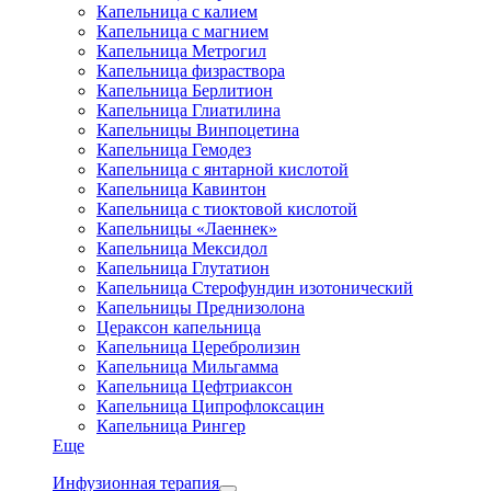
Капельница с калием
Капельница с магнием
Капельница Метрогил
Капельница физраствора
Капельница Берлитион
Капельница Глиатилина
Капельницы Винпоцетина
Капельница Гемодез
Капельница с янтарной кислотой
Капельница Кавинтон
Капельница с тиоктовой кислотой
Капельницы «Лаеннек»
Капельница Мексидол
Капельница Глутатион
Капельница Стерофундин изотонический
Капельницы Преднизолона
Цераксон капельница
Капельница Церебролизин
Капельница Мильгамма
Капельница Цефтриаксон
Капельница Ципрофлоксацин
Капельница Рингер
Еще
Инфузионная терапия