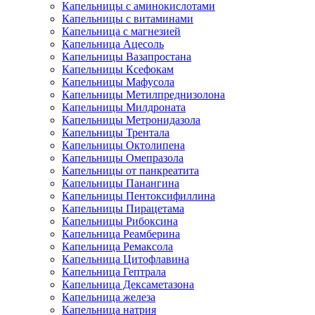
Капельницы с аминокислотами
Капельницы с витаминами
Капельница с магнезией
Капельница Ацесоль
Капельницы Вазапростана
Капельницы Ксефокам
Капельницы Мафусола
Капельницы Метилпреднизолона
Капельницы Милдроната
Капельницы Метронидазола
Капельницы Трентала
Капельницы Октолипена
Капельницы Омепразола
Капельницы от панкреатита
Капельницы Панангина
Капельницы Пентоксифиллина
Капельницы Пирацетама
Капельницы Рибоксина
Капельница Реамберина
Капельница Ремаксола
Капельница Цитофлавина
Капельница Гептрала
Капельница Дексаметазона
Капельница железа
Капельница натрия