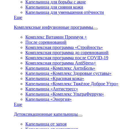
Капельница для борьбы с акне
Капельница для сияния кожи
Капельница для уменьшения отёчности
Еще
Комплексные инфузионные программы
Комплекс Витамин Преимум +
После соревнований
Комплексная программа «Стройность»
Комплексная программа до соревнований
Комплексная программа после COVID-19
Комплексная программа AntiStress+
Капельница «Комплекс АнтиБоль»
Капельница «Комплекс Здоровые суставы»
Капельница «Красивая кожа»
Капельница «Комплекс Тяжёлое Доброе Утро»
Капельница «Антистресс»
Капельница «Комплекс УльтраФеррум»
Капельница «Энергия»
Еще
Детоксикационные капельницы
Капельница от запоя