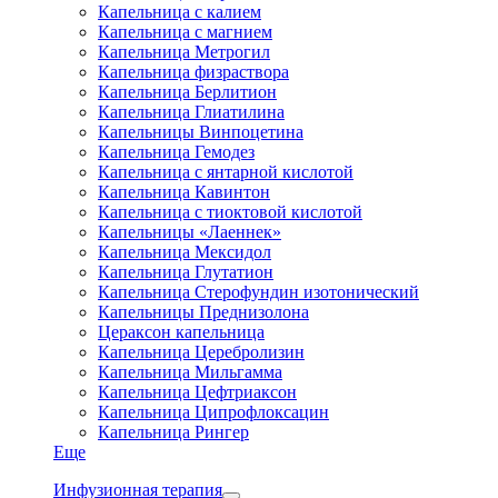
Капельница с калием
Капельница с магнием
Капельница Метрогил
Капельница физраствора
Капельница Берлитион
Капельница Глиатилина
Капельницы Винпоцетина
Капельница Гемодез
Капельница с янтарной кислотой
Капельница Кавинтон
Капельница с тиоктовой кислотой
Капельницы «Лаеннек»
Капельница Мексидол
Капельница Глутатион
Капельница Стерофундин изотонический
Капельницы Преднизолона
Цераксон капельница
Капельница Церебролизин
Капельница Мильгамма
Капельница Цефтриаксон
Капельница Ципрофлоксацин
Капельница Рингер
Еще
Инфузионная терапия