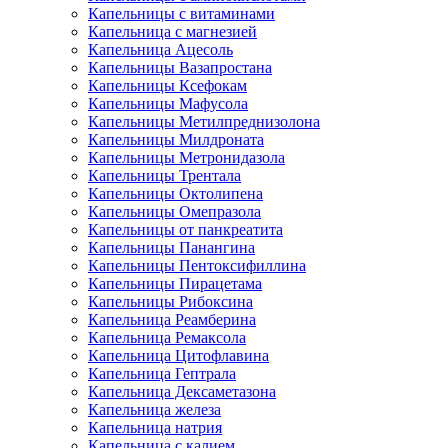
Капельницы с витаминами
Капельница с магнезией
Капельница Ацесоль
Капельницы Вазапростана
Капельницы Ксефокам
Капельницы Мафусола
Капельницы Метилпреднизолона
Капельницы Милдроната
Капельницы Метронидазола
Капельницы Трентала
Капельницы Октолипена
Капельницы Омепразола
Капельницы от панкреатита
Капельницы Панангина
Капельницы Пентоксифиллина
Капельницы Пирацетама
Капельницы Рибоксина
Капельница Реамберина
Капельница Ремаксола
Капельница Цитофлавина
Капельница Гептрала
Капельница Дексаметазона
Капельница железа
Капельница натрия
Капельница с калием