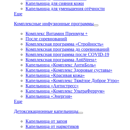
Капельница для сияния кожи
Капельница для уменьшения отёчности
Еще
Комплексные инфузионные программы
Комплекс Витамин Преимум +
После соревнований
Комплексная программа «Стройность»
Комплексная программа до соревнований
Комплексная программа после COVID-19
Комплексная программа AntiStress+
Капельница «Комплекс АнтиБоль»
Капельница «Комплекс Здоровые суставы»
Капельница «Красивая кожа»
Капельница «Комплекс Тяжёлое Доброе Утро»
Капельница «Антистресс»
Капельница «Комплекс УльтраФеррум»
Капельница «Энергия»
Еще
Детоксикационные капельницы
Капельница от запоя
Капельница от наркотиков