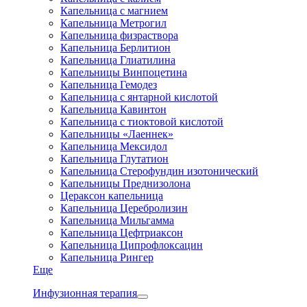
Капельница с магнием
Капельница Метрогил
Капельница физраствора
Капельница Берлитион
Капельница Глиатилина
Капельницы Винпоцетина
Капельница Гемодез
Капельница с янтарной кислотой
Капельница Кавинтон
Капельница с тиоктовой кислотой
Капельницы «Лаеннек»
Капельница Мексидол
Капельница Глутатион
Капельница Стерофундин изотонический
Капельницы Преднизолона
Цераксон капельница
Капельница Церебролизин
Капельница Мильгамма
Капельница Цефтриаксон
Капельница Ципрофлоксацин
Капельница Рингер
Еще
Инфузионная терапия