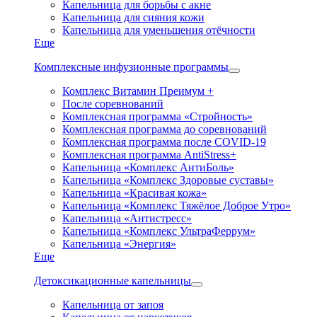
Капельница для борьбы с акне
Капельница для сияния кожи
Капельница для уменьшения отёчности
Еще
Комплексные инфузионные программы
Комплекс Витамин Преимум +
После соревнований
Комплексная программа «Стройность»
Комплексная программа до соревнований
Комплексная программа после COVID-19
Комплексная программа AntiStress+
Капельница «Комплекс АнтиБоль»
Капельница «Комплекс Здоровые суставы»
Капельница «Красивая кожа»
Капельница «Комплекс Тяжёлое Доброе Утро»
Капельница «Антистресс»
Капельница «Комплекс УльтраФеррум»
Капельница «Энергия»
Еще
Детоксикационные капельницы
Капельница от запоя