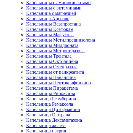
Капельницы с аминокислотами
Капельницы с витаминами
Капельница с магнезией
Капельница Ацесоль
Капельницы Вазапростана
Капельницы Ксефокам
Капельницы Мафусола
Капельницы Метилпреднизолона
Капельницы Милдроната
Капельницы Метронидазола
Капельницы Трентала
Капельницы Октолипена
Капельницы Омепразола
Капельницы от панкреатита
Капельницы Панангина
Капельницы Пентоксифиллина
Капельницы Пирацетама
Капельницы Рибоксина
Капельница Реамберина
Капельница Ремаксола
Капельница Цитофлавина
Капельница Гептрала
Капельница Дексаметазона
Капельница железа
Капельница натрия