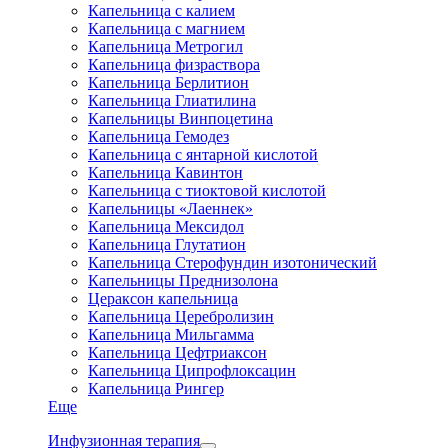
Капельница с калием
Капельница с магнием
Капельница Метрогил
Капельница физраствора
Капельница Берлитион
Капельница Глиатилина
Капельницы Винпоцетина
Капельница Гемодез
Капельница с янтарной кислотой
Капельница Кавинтон
Капельница с тиоктовой кислотой
Капельницы «Лаеннек»
Капельница Мексидол
Капельница Глутатион
Капельница Стерофундин изотонический
Капельницы Преднизолона
Цераксон капельница
Капельница Церебролизин
Капельница Мильгамма
Капельница Цефтриаксон
Капельница Ципрофлоксацин
Капельница Рингер
Еще
Инфузионная терапия