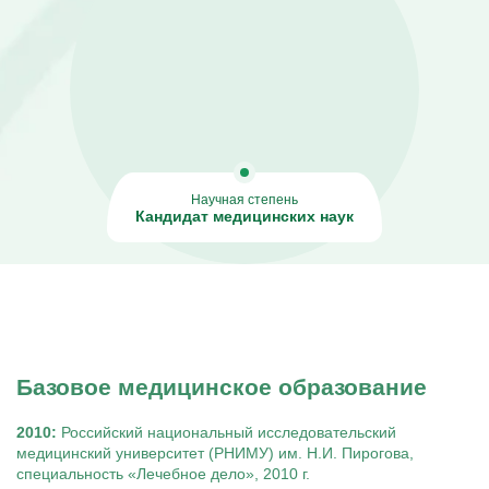
Капельницы Преднизолона
Цераксон капельница
Капельница Церебролизин
Капельница Мильгамма
Капельница Цефтриаксон
Капельница Ципрофлоксацин
Капельница Рингер
Научная степень
Кандидат медицинских наук
Базовое медицинское образование
2010:
Российский национальный исследовательский
медицинский университет (РНИМУ) им. Н.И. Пирогова,
специальность «Лечебное дело», 2010 г.